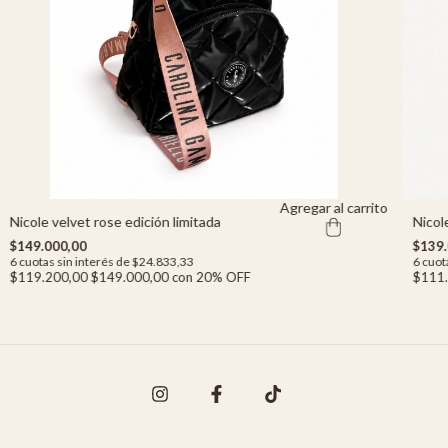
Agregar al carrito
Nicole velvet rose edición limitada
Nicol
$149.000,00
$139.
6
cuotas sin interés de
$24.833,33
6
cuot
$119.200,00
$149.000,00
con
20% OFF
$111