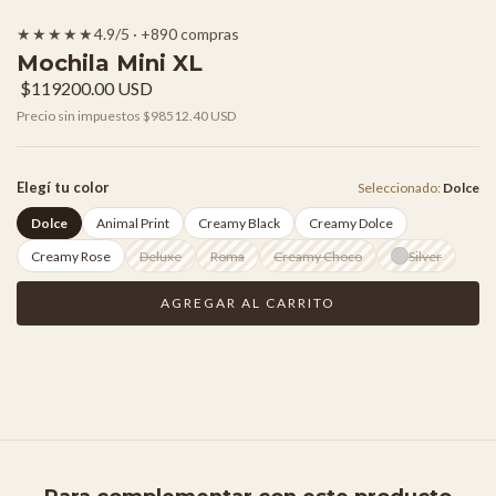
★★★★★
4.9/5 · +890 compras
Mochila Mini XL
$119200.00 USD
Precio sin impuestos
$98512.40 USD
Elegí tu color
Seleccionado:
Dolce
Dolce
Animal Print
Creamy Black
Creamy Dolce
Creamy Rose
Deluxe
Roma
Creamy Choco
Silver